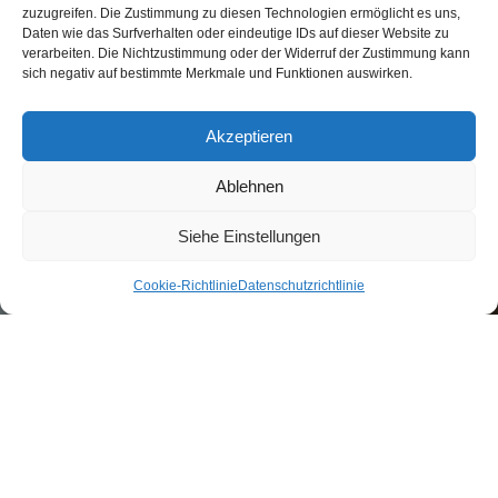
zuzugreifen. Die Zustimmung zu diesen Technologien ermöglicht es uns,
Daten wie das Surfverhalten oder eindeutige IDs auf dieser Website zu
verarbeiten. Die Nichtzustimmung oder der Widerruf der Zustimmung kann
sich negativ auf bestimmte Merkmale und Funktionen auswirken.
Akzeptieren
Ablehnen
Siehe Einstellungen
Seit mehr als 20 Jahren bieten wir unabhängige
Druck- und Scanmanagement-Software an.
Cookie-Richtlinie
Datenschutzrichtlinie
Damit können Sie in Zukunft Energie, Geld und
Zeit sparen und gleichzeitig die
Umweltbelastung reduzieren.