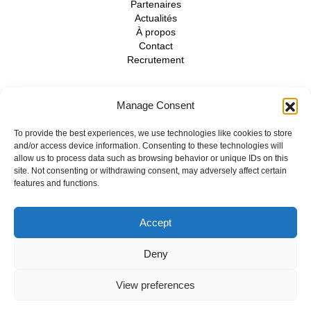
Partenaires
Actualités
À propos
Contact
Recrutement
Manage Consent
Nous suivre
To provide the best experiences, we use technologies like cookies to store
and/or access device information. Consenting to these technologies will
allow us to process data such as browsing behavior or unique IDs on this
site. Not consenting or withdrawing consent, may adversely affect certain
mentions légales
-
confidentialité
-
cookies
- © 2026 Doxense -
features and functions.
made with
by
Agence Spritz
Accept
Deny
View preferences