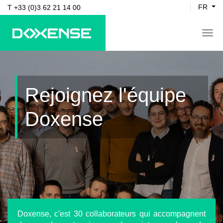
FR
T +33 (0)3 62 21 14 00
tog
Rejoignez l'équipe
Doxense
Doxense, c'est 30 collaborateurs qui accompagnent